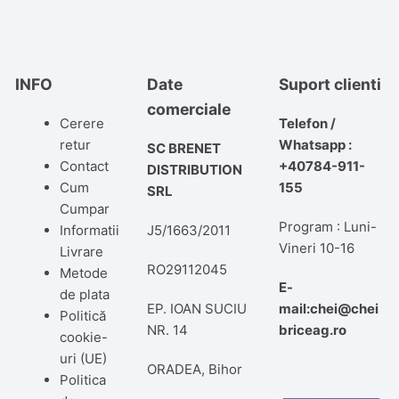
INFO
Date
Suport clienti
comerciale
Cerere
Telefon /
retur
Whatsapp :
SC BRENET
Contact
+40784-911-
DISTRIBUTION
Cum
155
SRL
Cumpar
Program : Luni-
Informatii
J5/1663/2011
Vineri 10-16
Livrare
RO29112045
Metode
E-
de plata
EP. IOAN SUCIU
mail:chei@chei
Politică
NR. 14
briceag.ro
cookie-
uri (UE)
ORADEA, Bihor
Politica