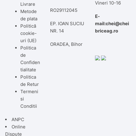
Vineri 10-16
Livrare
RO29112045
Metode
E-
de plata
EP. IOAN SUCIU
mail:chei@chei
Politică
NR. 14
briceag.ro
cookie-
uri (UE)
ORADEA, Bihor
Politica
de
Confiden
tialitate
Politica
de Retur
Termeni
si
Conditii
ANPC
Online
Dispute