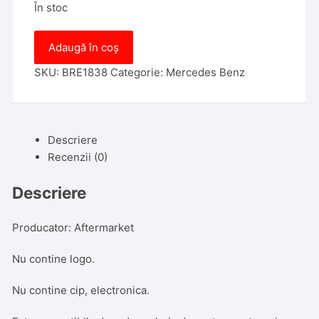
În stoc
Cantitate
Adaugă în coș
Carcasa
SmartKey
SKU:
BRE1838
Categorie:
Mercedes Benz
Mercedes
Benz
2
Descriere
Butoane
Recenzii (0)
Autoutilitare,
Aftermarket
Descriere
Producator: Aftermarket
Nu contine logo.
Nu contine cip, electronica.