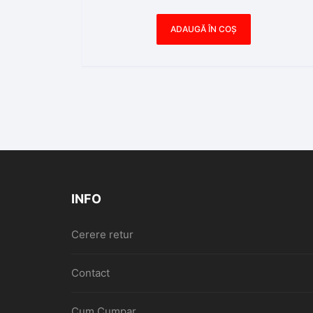
ADAUGĂ ÎN COȘ
INFO
Cerere retur
Contact
Cum Cumpar