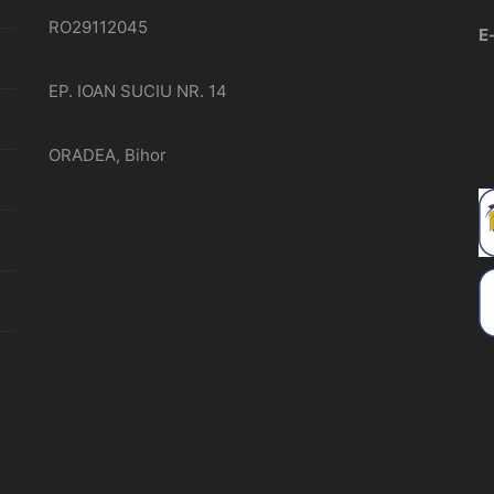
RO29112045
E
EP. IOAN SUCIU NR. 14
ORADEA, Bihor