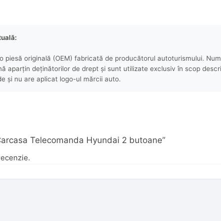
tuală:
 piesă originală (OEM) fabricată de producătorul autoturismului. Numel
aparțin deținătorilor de drept și sunt utilizate exclusiv în scop descri
e și nu are aplicat logo-ul mărcii auto.
u „Carcasa Telecomanda Hyundai 2 butoane”
recenzie.