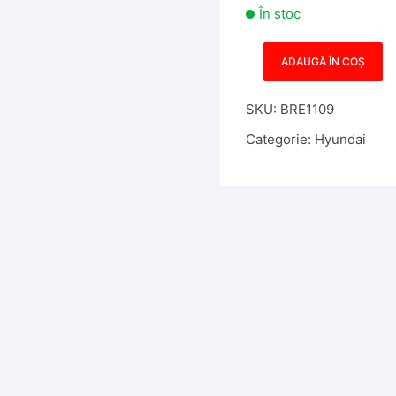
În stoc
ADAUGĂ ÎN COȘ
Cantitate
Carcasa
SKU:
BRE1109
Telecomanda
Hyundai
Categorie:
Hyundai
2
butoane