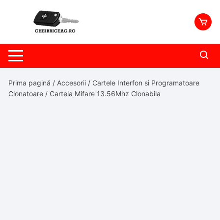
Skip
to
content
Prima pagină
/
Accesorii
/
Cartele Interfon si Programatoare
Clonatoare
/ Cartela Mifare 13.56Mhz Clonabila