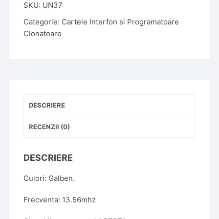
SKU:
UN37
13.56Mhz
Clonabila
Categorie:
Cartele Interfon si Programatoare
Clonatoare
DESCRIERE
RECENZII (0)
DESCRIERE
Culori: Galben.
Frecventa: 13.56mhz