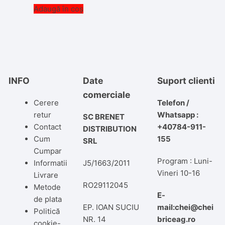
Adaugă în coș
INFO
Date
Suport clienti
comerciale
Cerere
Telefon /
retur
Whatsapp :
SC BRENET
Contact
+40784-911-
DISTRIBUTION
Cum
155
SRL
Cumpar
Program : Luni-
Informatii
J5/1663/2011
Vineri 10-16
Livrare
RO29112045
Metode
E-
de plata
EP. IOAN SUCIU
mail:chei@chei
Politică
NR. 14
briceag.ro
cookie-