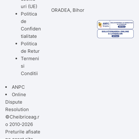
uri (UE)
ORADEA, Bihor
Politica
de
Confiden
tialitate
Politica
de Retur
Termeni
si
Conditii
ANPC
Online
Dispute
Resolution
©Cheibriceag.r
o 2010-2026
Preturile afisate