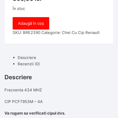
În stoc
Cantitate
Adaugă în coș
Cartela
Renault,
SKU:
BRE2390
Categorie:
Chei Cu Cip Renault
4
Butoane,
Keyless,
Descriere
PCF7953M,
Recenzii (0)
434MHz
-
Descriere
Pentru
Koleos
Frecventa 434 MHZ
CIP PCF7953M – 4A
Va rugam sa verificati cipul dvs.