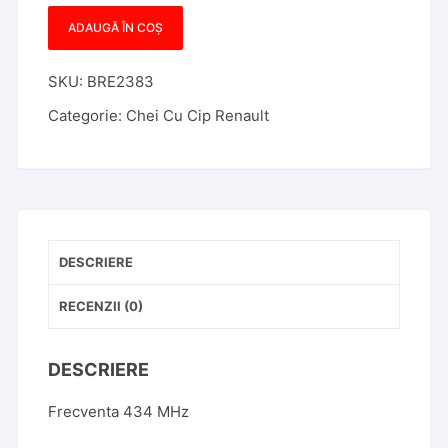
ADAUGĂ ÎN COȘ
Cantitate
Cartela
SKU:
BRE2383
Renault
4
Categorie:
Chei Cu Cip Renault
Butoane
PCF7941,
Megane
3,
Scenic
DESCRIERE
RECENZII (0)
DESCRIERE
Frecventa 434 MHz