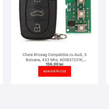
Cheie Briceag Compatibila cu Audi, 3
Butoane, 433 Mhz, 4D0837231K,
156,00
lei
Aftermarket
ADAUGĂ ÎN COȘ