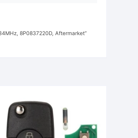
, 434MHz, 8P0837220D, Aftermarket”