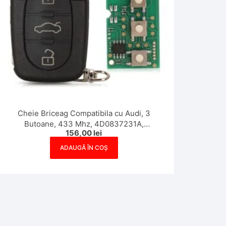
Cheie Briceag Compatibila cu Audi, 3
Butoane, 433 Mhz, 4D0837231A,
156,00
lei
Aftermarket
ADAUGĂ ÎN COȘ