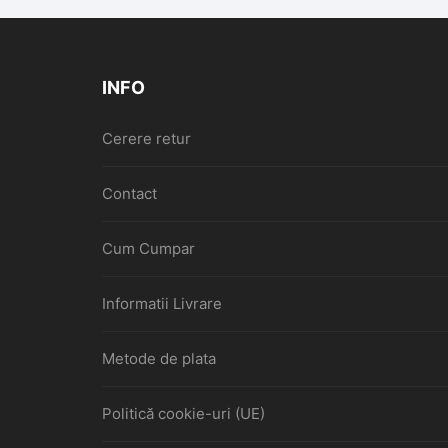
INFO
Cerere retur
Contact
Cum Cumpar
Informatii Livrare
Metode de plata
Politică cookie-uri (UE)