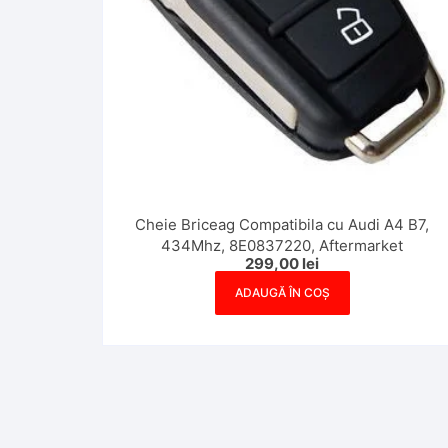
Cheie Briceag Compatibila cu Audi A4 B7,
434Mhz, 8E0837220, Aftermarket
299,00
lei
ADAUGĂ ÎN COȘ