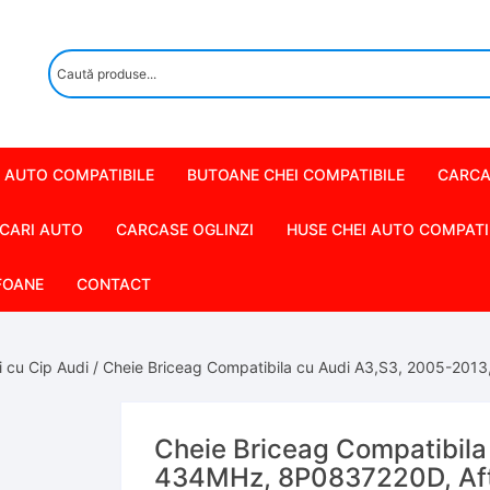
 AUTO COMPATIBILE
BUTOANE CHEI COMPATIBILE
CARCA
CARI AUTO
CARCASE OGLINZI
HUSE CHEI AUTO COMPATI
FOANE
CONTACT
 cu Cip Audi
/ Cheie Briceag Compatibila cu Audi A3,S3, 2005-201
Cheie Briceag Compatibila
434MHz, 8P0837220D, Af