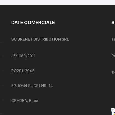
DATE COMERCIALE
S
SC BRENET DISTRIBUTION SRL
T
J5/1663/2011
P
RO29112045
E
EP. IOAN SUCIU NR. 14
ORADEA, Bihor