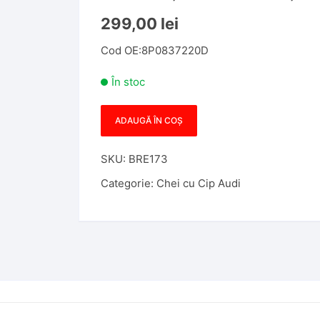
299,00
lei
Cod OE:8P0837220D
În stoc
ADAUGĂ ÎN COȘ
Cantitate
Cheie
SKU:
BRE173
Briceag
Compatibila
Categorie:
Chei cu Cip Audi
cu
Audi
A3,S3,
2005-
2013,
434MHz,
8P0837220D,
Aftermarket