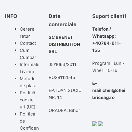
INFO
Date
Suport clienti
comerciale
Cerere
Telefon /
retur
Whatsapp :
SC BRENET
Contact
+40784-911-
DISTRIBUTION
Cum
155
SRL
Cumpar
Program : Luni-
Informatii
J5/1663/2011
Vineri 10-16
Livrare
RO29112045
Metode
E-
de plata
EP. IOAN SUCIU
mail:chei@chei
Politică
NR. 14
briceag.ro
cookie-
uri (UE)
ORADEA, Bihor
Politica
de
Confiden