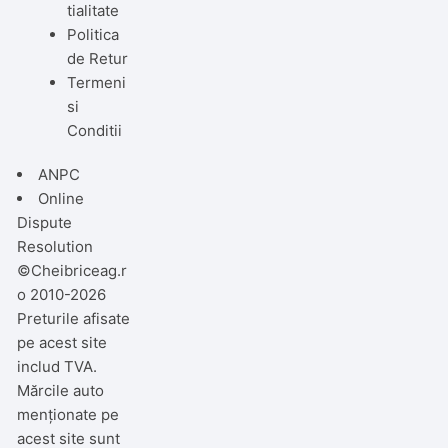
tialitate
Politica
de Retur
Termeni
si
Conditii
ANPC
Online
Dispute
Resolution
©Cheibriceag.r
o 2010-2026
Preturile afisate
pe acest site
includ TVA.
Mărcile auto
menționate pe
acest site sunt