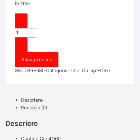
În stoc
Cantitate
Cheie
cu
Telecomanda
Adaugă în coș
Ford
Mondeo
SKU:
BRE980
Categorie:
Chei Cu cip FORD
Completa
3
Butoane
Lamela
Descriere
Cui
Recenzii (0)
Descriere
Contine Cip 4D60