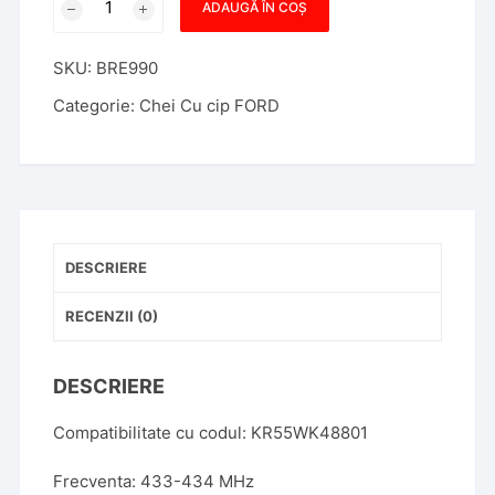
ADAUGĂ ÎN COȘ
SmartKey
Ford
SKU:
BRE990
3
Butoane
Categorie:
Chei Cu cip FORD
433MHz
KR55WK48801
DESCRIERE
RECENZII (0)
DESCRIERE
Compatibilitate cu codul: KR55WK48801
Frecventa: 433-434 MHz