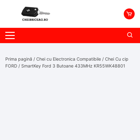
Skip
to
content
Prima pagină
/
Chei cu Electronica Compatibile
/
Chei Cu cip
FORD
/ SmartKey Ford 3 Butoane 433MHz KR55WK48801