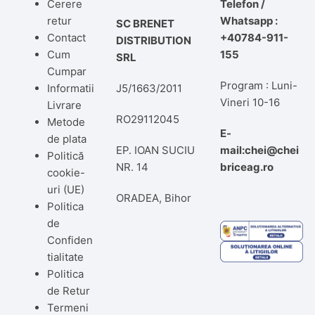
Cerere
Telefon /
retur
Whatsapp :
SC BRENET
Contact
+40784-911-
DISTRIBUTION
Cum
155
SRL
Cumpar
Program : Luni-
Informatii
J5/1663/2011
Vineri 10-16
Livrare
RO29112045
Metode
E-
de plata
EP. IOAN SUCIU
mail:chei@chei
Politică
NR. 14
briceag.ro
cookie-
uri (UE)
ORADEA, Bihor
Politica
de
Confiden
tialitate
Politica
de Retur
Termeni