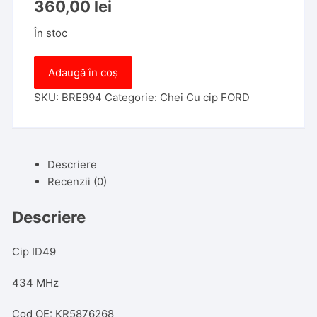
360,00
lei
În stoc
Cantitate
Adaugă în coș
Cheie
SmartKey
SKU:
BRE994
Categorie:
Chei Cu cip FORD
Ford
3
Butoane
Descriere
433MHz
Recenzii (0)
,
ID
Descriere
49,
Hitag
Pro,
Cip ID49
KR5876268
434 MHz
Cod OE: KR5876268