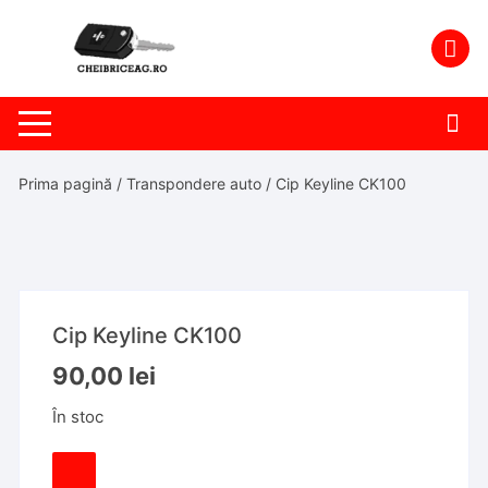
Skip
to
content
Prima pagină
/
Transpondere auto
/ Cip Keyline CK100
Cip Keyline CK100
90,00
lei
În stoc