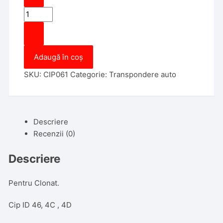
Cantitate
Cip
Keyline
CK100
Adaugă în coș
SKU:
CIP061
Categorie:
Transpondere auto
Descriere
Recenzii (0)
Descriere
Pentru Clonat.
Cip ID 46, 4C , 4D