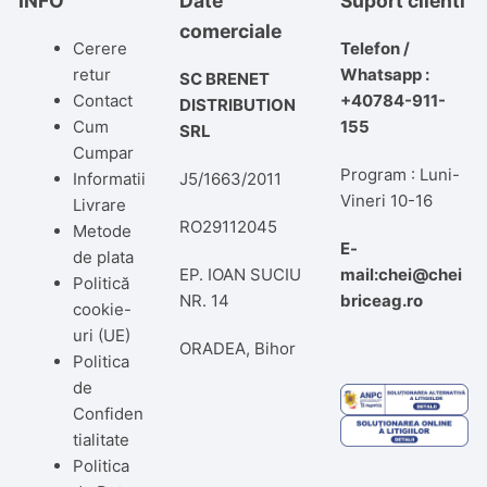
INFO
Date
Suport clienti
comerciale
Cerere
Telefon /
retur
Whatsapp :
SC BRENET
Contact
+40784-911-
DISTRIBUTION
Cum
155
SRL
Cumpar
Program : Luni-
Informatii
J5/1663/2011
Vineri 10-16
Livrare
RO29112045
Metode
E-
de plata
EP. IOAN SUCIU
mail:chei@chei
Politică
NR. 14
briceag.ro
cookie-
uri (UE)
ORADEA, Bihor
Politica
de
Confiden
tialitate
Politica