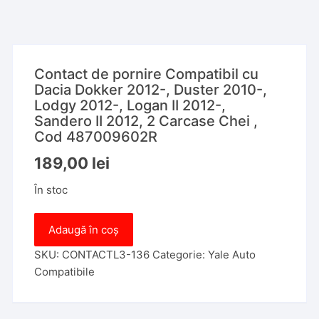
Contact de pornire Compatibil cu
Dacia Dokker 2012-, Duster 2010-,
Lodgy 2012-, Logan II 2012-,
Sandero II 2012, 2 Carcase Chei ,
Cod 487009602R
189,00
lei
În stoc
Cantitate
Adaugă în coș
Contact
de
SKU:
CONTACTL3-136
Categorie:
Yale Auto
pornire
Compatibile
Compatibil
cu