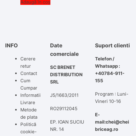
Adaugă în coș
INFO
Date
Suport clienti
comerciale
Cerere
Telefon /
retur
Whatsapp :
SC BRENET
Contact
+40784-911-
DISTRIBUTION
Cum
155
SRL
Cumpar
Program : Luni-
Informatii
J5/1663/2011
Vineri 10-16
Livrare
RO29112045
Metode
E-
de plata
EP. IOAN SUCIU
mail:chei@chei
Politică
NR. 14
briceag.ro
cookie-