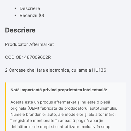
Dacia
Descriere
Dokker
Recenzii (0)
2012-,
Duster
Descriere
2010-,
Lodgy
2012-,
Producator Aftermarket
Logan
COD OE: 487009602R
II
2012-,
2 Carcase chei fara electronica, cu lamela HU136
Sandero
II
2012,
Notă importantă privind proprietatea intelectuală:
2
Carcase
Acesta este un produs aftermarket și nu este o piesă
Chei
originală (OEM) fabricată de producătorul autoturismului.
,
Numele brandurilor auto, ale modelelor și ale altor mărci
înregistrate menționate în această pagină aparțin
Cod
deținătorilor de drept și sunt utilizate exclusiv în scop
487009602R