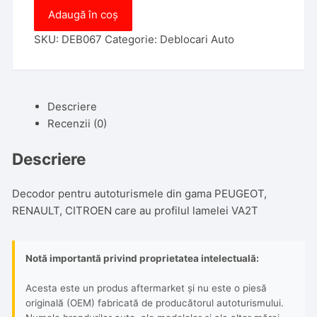
Cantitate
Adaugă în coș
Decodor
Lishi
SKU:
DEB067
Categorie:
Deblocari Auto
2in1
VA2T
Peugeot
Descriere
Citroen
Recenzii (0)
Renault
Descriere
Decodor pentru autoturismele din gama PEUGEOT,
RENAULT, CITROEN care au profilul lamelei VA2T
Notă importantă privind proprietatea intelectuală:
Acesta este un produs aftermarket și nu este o piesă
originală (OEM) fabricată de producătorul autoturismului.