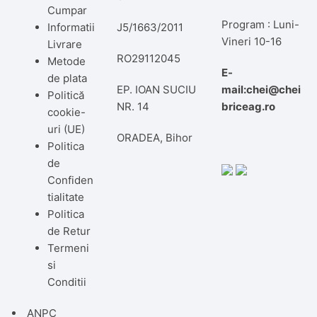
Cumpar
Program : Luni-
Informatii
J5/1663/2011
Vineri 10-16
Livrare
RO29112045
Metode
E-
de plata
EP. IOAN SUCIU
mail:chei@chei
Politică
NR. 14
briceag.ro
cookie-
uri (UE)
ORADEA, Bihor
Politica
de
Confiden
tialitate
Politica
de Retur
Termeni
si
Conditii
ANPC