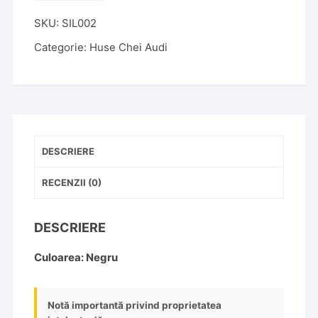
Cheie
SKU:
SIL002
Audi
A6
Categorie:
Huse Chei Audi
3
Butoane
Silicon
Neagra
DESCRIERE
RECENZII (0)
DESCRIERE
Culoarea: Negru
Notă importantă privind proprietatea