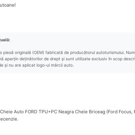
Butoane!
tuală:
 piesă originală (OEM) fabricată de producătorul autoturismului. Numel
aparțin deținătorilor de drept și sunt utilizate exclusiv în scop descri
e și nu are aplicat logo-ul mărcii auto.
sa Cheie Auto FORD TPU+PC Neagra Cheie Briceag (Ford Focus, F
recenzie.