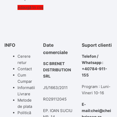
Adaugă în coș
INFO
Date
Suport clienti
comerciale
Cerere
Telefon /
retur
Whatsapp :
SC BRENET
Contact
+40784-911-
DISTRIBUTION
Cum
155
SRL
Cumpar
Program : Luni-
Informatii
J5/1663/2011
Vineri 10-16
Livrare
RO29112045
Metode
E-
de plata
EP. IOAN SUCIU
mail:chei@chei
Politică
NR. 14
briceag.ro