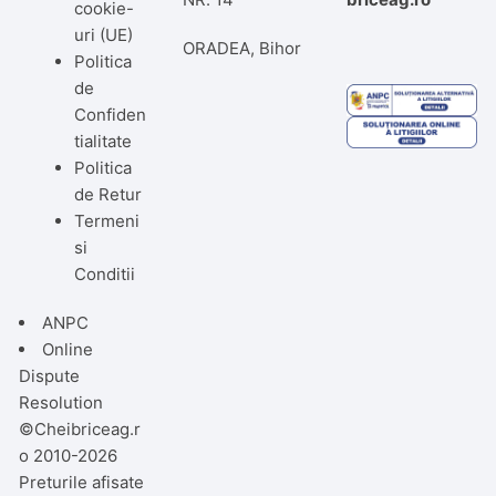
cookie-
uri (UE)
ORADEA, Bihor
Politica
de
Confiden
tialitate
Politica
de Retur
Termeni
si
Conditii
ANPC
Online
Dispute
Resolution
©Cheibriceag.r
o 2010-2026
Preturile afisate