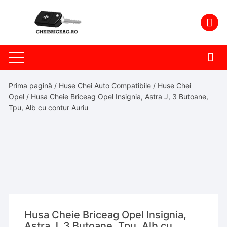
Skip
to
content
Prima pagină
/
Huse Chei Auto Compatibile
/
Huse Chei
Opel
/ Husa Cheie Briceag Opel Insignia, Astra J, 3 Butoane,
Tpu, Alb cu contur Auriu
Husa Cheie Briceag Opel Insignia,
Astra J, 3 Butoane, Tpu, Alb cu