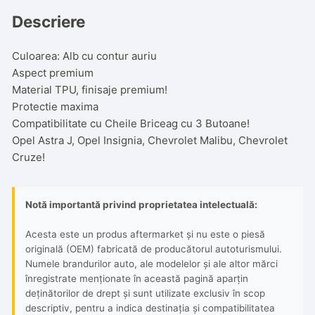
Alb
cu
Descriere
contur
Auriu
Culoarea: Alb cu contur auriu
Aspect premium
Material TPU, finisaje premium!
Protectie maxima
Compatibilitate cu Cheile Briceag cu 3 Butoane!
Opel Astra J, Opel Insignia, Chevrolet Malibu, Chevrolet
Cruze!
Notă importantă privind proprietatea intelectuală:
Acesta este un produs aftermarket și nu este o piesă
originală (OEM) fabricată de producătorul autoturismului.
Numele brandurilor auto, ale modelelor și ale altor mărci
înregistrate menționate în această pagină aparțin
deținătorilor de drept și sunt utilizate exclusiv în scop
descriptiv, pentru a indica destinația și compatibilitatea