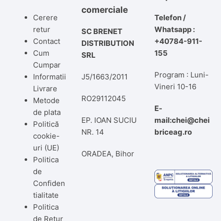
comerciale
Cerere
Telefon /
retur
Whatsapp :
SC BRENET
Contact
+40784-911-
DISTRIBUTION
Cum
155
SRL
Cumpar
Program : Luni-
Informatii
J5/1663/2011
Vineri 10-16
Livrare
RO29112045
Metode
E-
de plata
EP. IOAN SUCIU
mail:chei@chei
Politică
NR. 14
briceag.ro
cookie-
uri (UE)
ORADEA, Bihor
Politica
de
Confiden
tialitate
Politica
de Retur