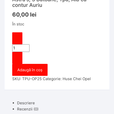
contur Auriu
60,00
lei
În stoc
Cantitate
Husa
Cheie
Briceag
Adaugă în coș
Opel
Insignia,
SKU:
TPU-OP25
Categorie:
Huse Chei Opel
Astra
J,
3
Butoane,
Descriere
Tpu,
Recenzii (0)