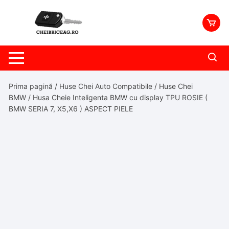
Skip
to
content
Prima pagină
/
Huse Chei Auto Compatibile
/
Huse Chei
BMW
/ Husa Cheie Inteligenta BMW cu display TPU ROSIE (
BMW SERIA 7, X5,X6 ) ASPECT PIELE