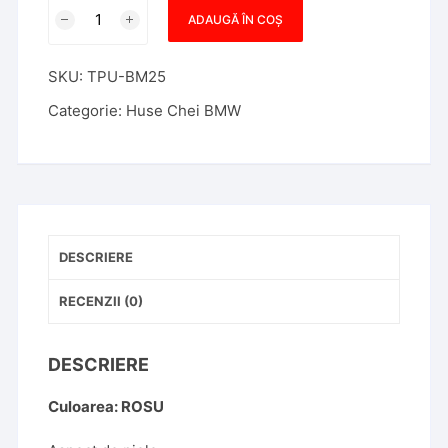
Cantitate
ADAUGĂ ÎN COȘ
Husa
Cheie
SKU:
TPU-BM25
Inteligenta
BMW
Categorie:
Huse Chei BMW
cu
display
TPU
ROSIE
(
BMW
DESCRIERE
SERIA
7,
RECENZII (0)
X5,X6
)
DESCRIERE
ASPECT
PIELE
Culoarea: ROSU