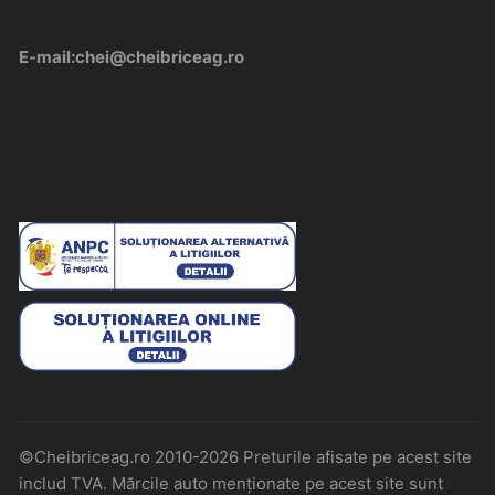
E-mail:chei@cheibriceag.ro
©Cheibriceag.ro 2010-2026 Preturile afisate pe acest site
includ TVA. Mărcile auto menționate pe acest site sunt