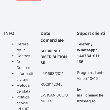
INFO
Date
Suport clienti
comerciale
Cerere
Telefon /
retur
Whatsapp :
SC BRENET
Contact
+40784-911-
DISTRIBUTION
Cum
155
SRL
Cumpar
Program : Luni-
Informatii
J5/1663/2011
Vineri 10-16
Livrare
RO29112045
Metode
E-
de plata
EP. IOAN SUCIU
mail:chei@chei
Politică
NR. 14
briceag.ro
cookie-
uri (UE)