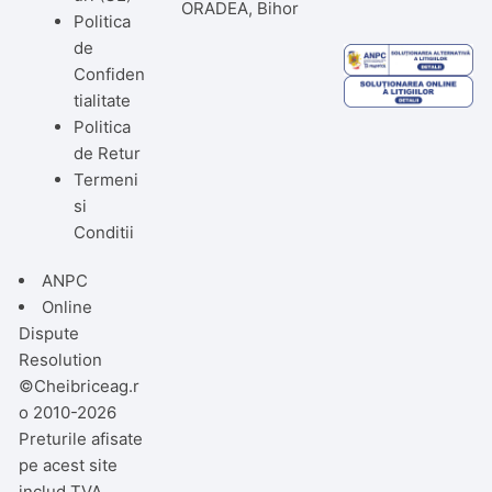
ORADEA, Bihor
Politica
de
Confiden
tialitate
Politica
de Retur
Termeni
si
Conditii
ANPC
Online
Dispute
Resolution
©Cheibriceag.r
o 2010-2026
Preturile afisate
pe acest site
includ TVA.