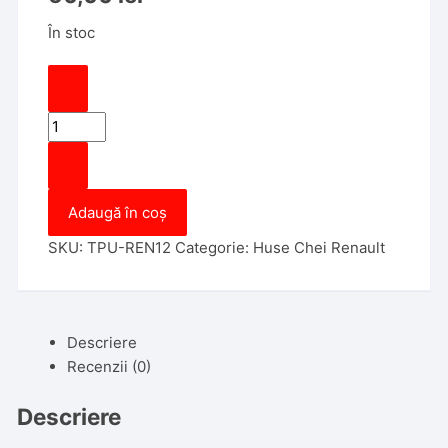
În stoc
Cantitate
Husa
Cheie
Renault
Adaugă în coș
Megane,
Kadjar,
SKU:
TPU-REN12
Categorie:
Huse Chei Renault
Captur,
Clio
Smartkey
4
Descriere
Butoane
Recenzii (0)
,
Tpu,
Descriere
Design,