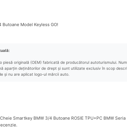
4 Butoane Model Keyless GO!
tuală:
 piesă originală (OEM) fabricată de producătorul autoturismului. Numel
aparțin deținătorilor de drept și sunt utilizate exclusiv în scop descri
e și nu are aplicat logo-ul mărcii auto.
Husa Cheie Smartkey BMW 3/4 Butoane ROSIE TPU+PC BMW Seria 
recenzie.