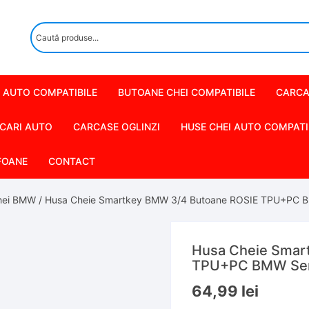
 AUTO COMPATIBILE
BUTOANE CHEI COMPATIBILE
CARCA
CARI AUTO
CARCASE OGLINZI
HUSE CHEI AUTO COMPATI
FOANE
CONTACT
hei BMW
/ Husa Cheie Smartkey BMW 3/4 Butoane ROSIE TPU+PC B
Husa Cheie Smar
TPU+PC BMW Ser
64,99
lei