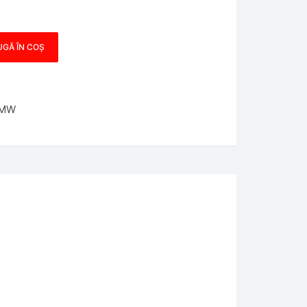
GĂ ÎN COȘ
BMW