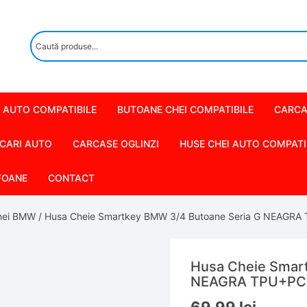
 AUTO COMPATIBILE
BUTOANE CHEI COMPATIBILE
CARCA
CARI AUTO
CARCASE OGLINZI
HUSE CHEI AUTO COMPATI
FOANE
CONTACT
hei BMW
/ Husa Cheie Smartkey BMW 3/4 Butoane Seria G NEAGRA
Husa Cheie Smar
NEAGRA TPU+PC