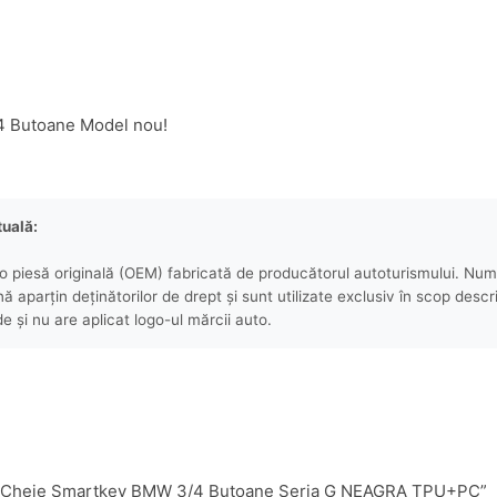
4 Butoane Model nou!
tuală:
 piesă originală (OEM) fabricată de producătorul autoturismului. Numel
aparțin deținătorilor de drept și sunt utilizate exclusiv în scop descri
e și nu are aplicat logo-ul mărcii auto.
Husa Cheie Smartkey BMW 3/4 Butoane Seria G NEAGRA TPU+PC”