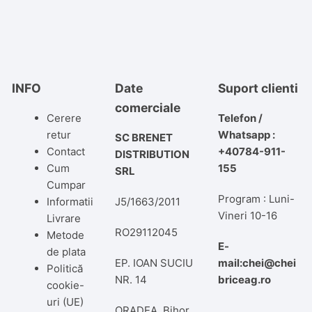
INFO
Date
Suport clienti
comerciale
Cerere
Telefon /
retur
Whatsapp :
SC BRENET
Contact
+40784-911-
DISTRIBUTION
Cum
155
SRL
Cumpar
Program : Luni-
Informatii
J5/1663/2011
Vineri 10-16
Livrare
RO29112045
Metode
E-
de plata
EP. IOAN SUCIU
mail:chei@chei
Politică
NR. 14
briceag.ro
cookie-
uri (UE)
ORADEA, Bihor