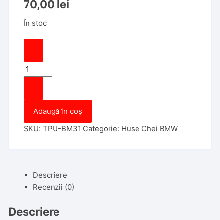
70,00
lei
În stoc
Cantitate
Husa
Cheie
Smartkey
Adaugă în coș
BMW
3/4
SKU:
TPU-BM31
Categorie:
Huse Chei BMW
Butoane,
Seria
G,
Tpu,
Descriere
Aspect
Recenzii (0)
Piele,
Silver
Descriere