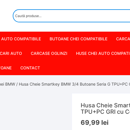
 AUTO COMPATIBILE
BUTOANE CHEI COMPATIBILE
CARCA
CARI AUTO
CARCASE OGLINZI
HUSE CHEI AUTO COMPATI
FOANE
CONTACT
hei BMW
/ Husa Cheie Smartkey BMW 3/4 Butoane Seria G TPU+PC 
Husa Cheie Smar
TPU+PC GRI cu C
69,99
lei