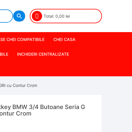
Total:
0,00
lei
SE CHEI COMPATIBILE
CHEI CASA
BILE
INCHIDERI CENTRALIZATE
GRI cu Contur Crom
tkey BMW 3/4 Butoane Seria G
ontur Crom