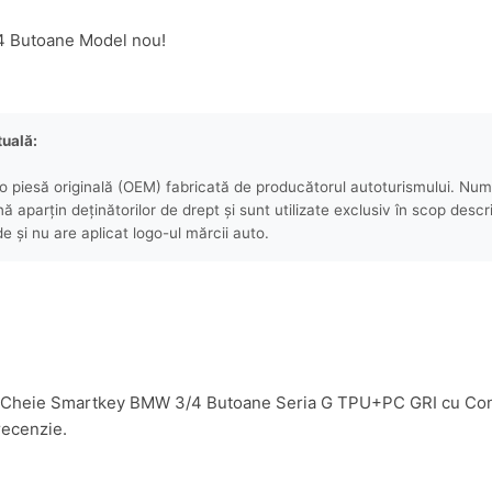
4 Butoane Model nou!
tuală:
 piesă originală (OEM) fabricată de producătorul autoturismului. Numel
aparțin deținătorilor de drept și sunt utilizate exclusiv în scop descri
e și nu are aplicat logo-ul mărcii auto.
Husa Cheie Smartkey BMW 3/4 Butoane Seria G TPU+PC GRI cu Co
recenzie.