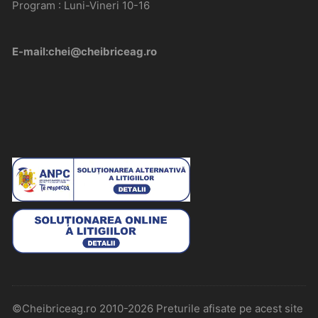
Program : Luni-Vineri 10-16
E-mail:chei@cheibriceag.ro
©Cheibriceag.ro 2010-2026 Preturile afisate pe acest site