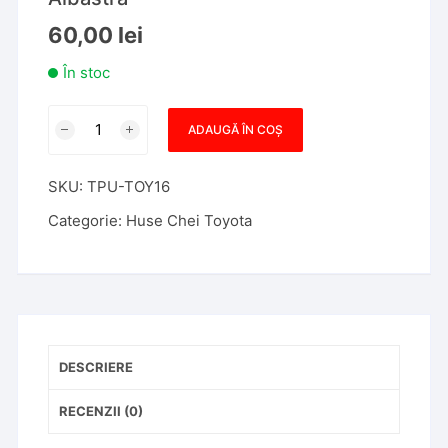
60,00
lei
În stoc
Cantitate
ADAUGĂ ÎN COȘ
Husa
Cheie
SKU:
TPU-TOY16
Toyota
Yaris
Categorie:
Huse Chei Toyota
Cross
2022-
2023,
3
Butoane,
Tpu,
DESCRIERE
Albastra
RECENZII (0)