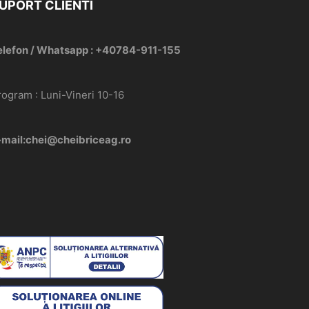
UPORT CLIENTI
elefon / Whatsapp : +40784-911-155
rogram : Luni-Vineri 10-16
-mail:chei@cheibriceag.ro