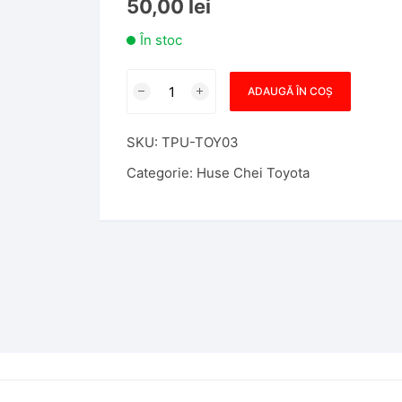
50,00
lei
În stoc
Cantitate
ADAUGĂ ÎN COȘ
Husa
TPU
SKU:
TPU-TOY03
Cheie
Briceag
Categorie:
Huse Chei Toyota
Toyota
Albastra