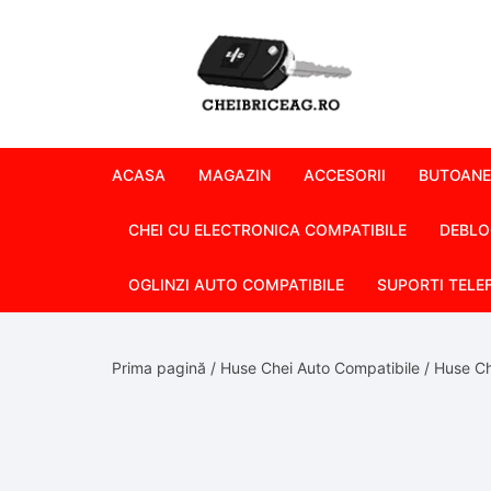
Skip
to
content
ACASA
MAGAZIN
ACCESORII
BUTOANE
CHEI CU ELECTRONICA COMPATIBILE
DEBLO
OGLINZI AUTO COMPATIBILE
SUPORTI TELE
Prima pagină
/
Huse Chei Auto Compatibile
/
Huse Ch