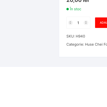
20,00
lei
În stoc
Cantitate
ADAU
Husa
Silicon
SKU:
H940
Cheie
Briceag
Categorie:
Huse Chei F
Ford
Focus
3
Butoane
Neagra