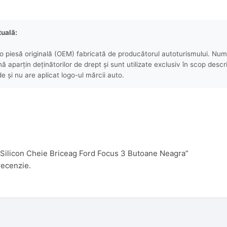
tuală:
 piesă originală (OEM) fabricată de producătorul autoturismului. Numel
aparțin deținătorilor de drept și sunt utilizate exclusiv în scop descri
e și nu are aplicat logo-ul mărcii auto.
a Silicon Cheie Briceag Ford Focus 3 Butoane Neagra”
recenzie.