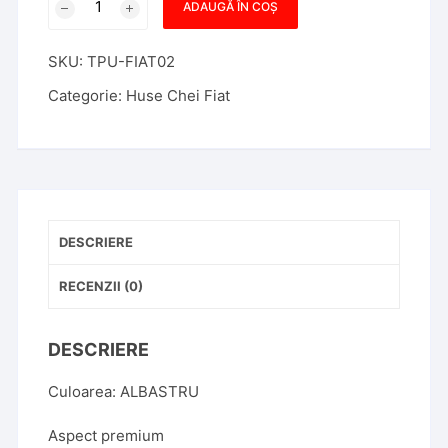
ADAUGĂ ÎN COȘ
Husa
TPU
SKU:
TPU-FIAT02
Cheie
Briceag
Categorie:
Huse Chei Fiat
Fiat
500
3
Butoane
Albastra
DESCRIERE
RECENZII (0)
DESCRIERE
Culoarea: ALBASTRU
Aspect premium