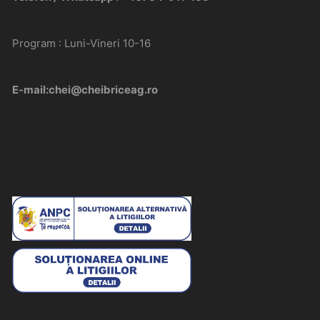
Program : Luni-Vineri 10-16
E-mail:chei@cheibriceag.ro