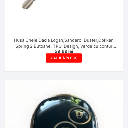
Husa Cheie Dacia Logan,Sandero, Duster,Dokker,
Spring 2 Butoane, TPU, Design, Verde cu contur
59,99
lei
Auriu
ADAUGĂ ÎN COȘ