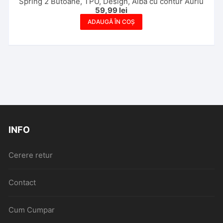
Spring 2 Butoane, TPU, Design, Alba cu contur Auriu
59,99
lei
ADAUGĂ ÎN COȘ
INFO
Cerere retur
Contact
Cum Cumpar