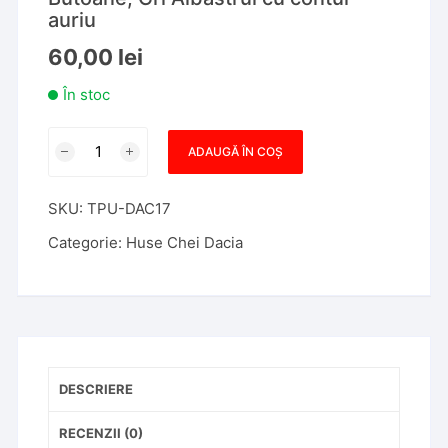
auriu
60,00
lei
În stoc
Cantitate
ADAUGĂ ÎN COȘ
Husa
TPU
SKU:
TPU-DAC17
Cheie
Dacia
Categorie:
Huse Chei Dacia
Logan
1
2004-
2012,
Sandero,
Duster,
DESCRIERE
2
Butoane,
RECENZII (0)