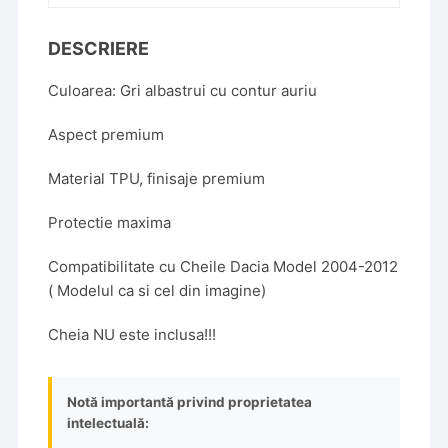
Gri
Albastrui
DESCRIERE
cu
contur
Culoarea: Gri albastrui cu contur auriu
auriu
Aspect premium
Material TPU, finisaje premium
Protectie maxima
Compatibilitate cu Cheile Dacia Model 2004-2012
( Modelul ca si cel din imagine)
Cheia NU este inclusa!!!
Notă importantă privind proprietatea
intelectuală: