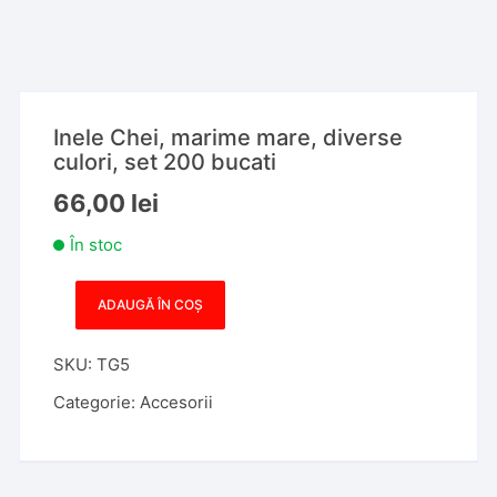
Inele Chei, marime mare, diverse
culori, set 200 bucati
66,00
lei
În stoc
ADAUGĂ ÎN COȘ
Cantitate
Inele
SKU:
TG5
Chei,
marime
Categorie:
Accesorii
mare,
diverse
culori,