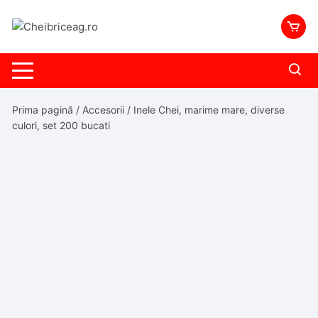
Skip
to
content
Prima pagină
/
Accesorii
/ Inele Chei, marime mare, diverse
culori, set 200 bucati