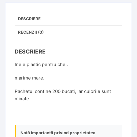
set
200
bucati
DESCRIERE
RECENZII (0)
DESCRIERE
Inele plastic pentru chei.
marime mare.
Pachetul contine 200 bucati, iar culorile sunt
mixate.
Notă importantă privind proprietatea