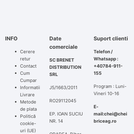
INFO
Date
Suport clienti
comerciale
Cerere
Telefon /
retur
Whatsapp :
SC BRENET
Contact
+40784-911-
DISTRIBUTION
Cum
155
SRL
Cumpar
Program : Luni-
Informatii
J5/1663/2011
Vineri 10-16
Livrare
RO29112045
Metode
E-
de plata
EP. IOAN SUCIU
mail:chei@chei
Politică
NR. 14
briceag.ro
cookie-
uri (UE)