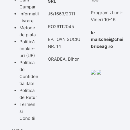
SRL
Cumpar
Program : Luni-
Informatii
J5/1663/2011
Vineri 10-16
Livrare
RO29112045
Metode
E-
de plata
EP. IOAN SUCIU
mail:chei@chei
Politică
NR. 14
briceag.ro
cookie-
uri (UE)
ORADEA, Bihor
Politica
de
Confiden
tialitate
Politica
de Retur
Termeni
si
Conditii