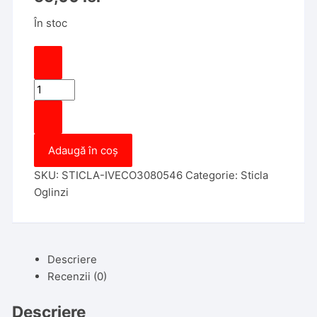
În stoc
Cantitate
Sticla
Oglinda
Iveco
Adaugă în coș
Daily
2006-
SKU:
STICLA-IVECO3080546
Categorie:
Sticla
2017,
Oglinzi
partea
Stanga,
sticla
convexa,
Descriere
cu
Recenzii (0)
incalzire
Descriere