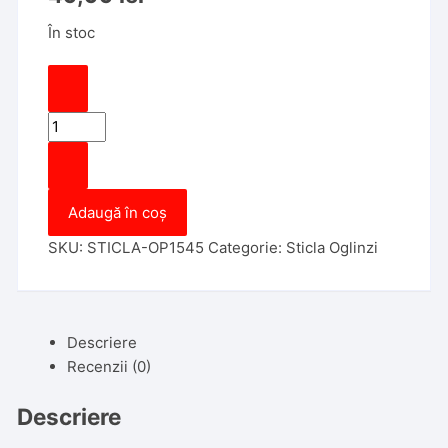
În stoc
Cantitate
Sticla
Oglinda
Opel
Adaugă în coș
Movano,
11.2010-
SKU:
STICLA-OP1545
Categorie:
Sticla Oglinzi
>,
partea
Stanga,
culoare
Descriere
sticla
Recenzii (0)
crom
,
Descriere
sticla