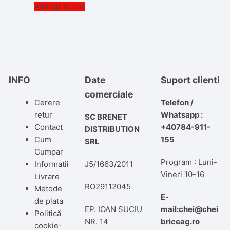
Adaugă în coș
INFO
Date
Suport clienti
comerciale
Cerere
Telefon /
retur
Whatsapp :
SC BRENET
Contact
+40784-911-
DISTRIBUTION
Cum
155
SRL
Cumpar
Program : Luni-
Informatii
J5/1663/2011
Vineri 10-16
Livrare
RO29112045
Metode
E-
de plata
EP. IOAN SUCIU
mail:chei@chei
Politică
NR. 14
briceag.ro
cookie-