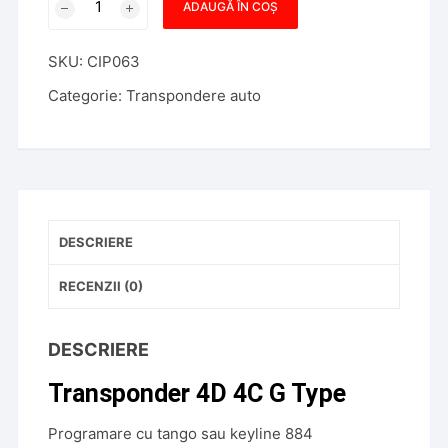
ADAUGĂ ÎN COȘ
Transponder
LKP-
SKU:
CIP063
02
Transponder
Categorie:
Transpondere auto
4D
4C
G
Type
DESCRIERE
RECENZII (0)
DESCRIERE
Transponder 4D 4C G Type
Programare cu tango sau keyline 884