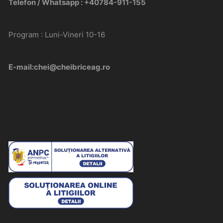
Telefon / Whatsapp : +40784-911-155
Program : Luni-Vineri 10-16
E-mail:chei@cheibriceag.ro