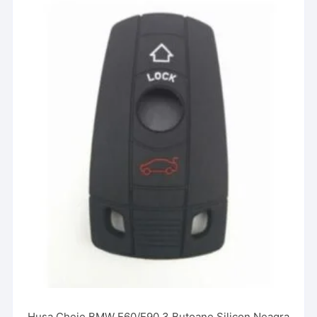
Husa Cheie BMW E60/E90 3 Butoane Silicon Neagra