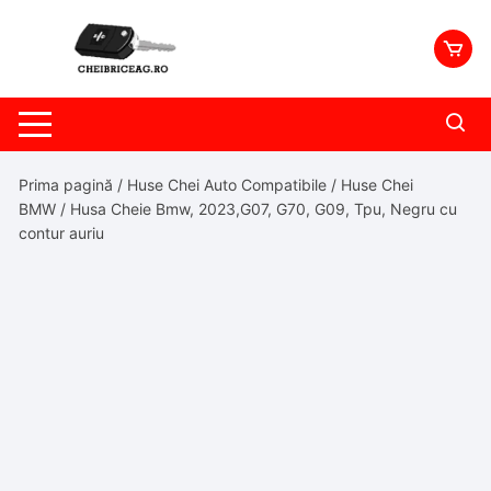
Skip
to
content
Prima pagină
/
Huse Chei Auto Compatibile
/
Huse Chei
BMW
/ Husa Cheie Bmw, 2023,G07, G70, G09, Tpu, Negru cu
contur auriu