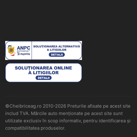
©Cheibriceag.ro 2010-2026 Preturile afisate pe acest site
includ TVA. Mărcile auto menționate pe acest site sunt
utilizate exclusiv în scop informativ, pentru identificarea și
compatibilitatea produselor.