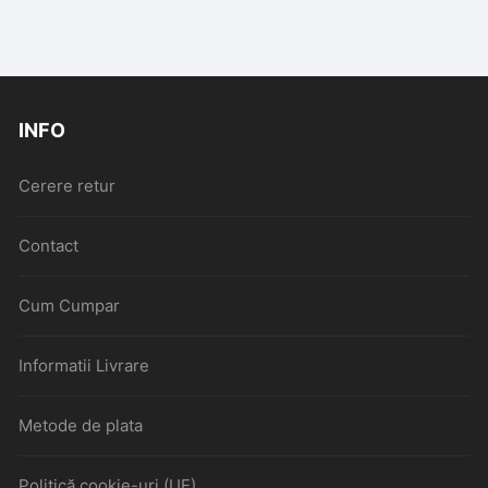
INFO
Cerere retur
Contact
Cum Cumpar
Informatii Livrare
Metode de plata
Politică cookie-uri (UE)