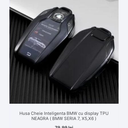
Husa Cheie Inteligenta BMW cu display TPU
NEAGRA ( BMW SERIA 7, X5,X6 )
79,99
lei