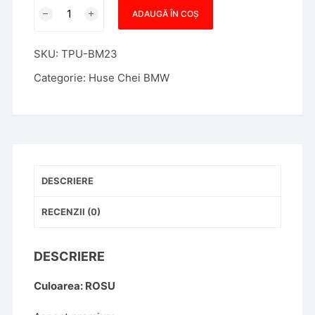
Cantitate
ADAUGĂ ÎN COȘ
Husa
Cheie
SKU:
TPU-BM23
Inteligenta
BMW
Categorie:
Huse Chei BMW
cu
display
TPU
ROSIE
(
BMW
DESCRIERE
SERIA
7,
RECENZII (0)
X5,X6
)
DESCRIERE
Culoarea: ROSU