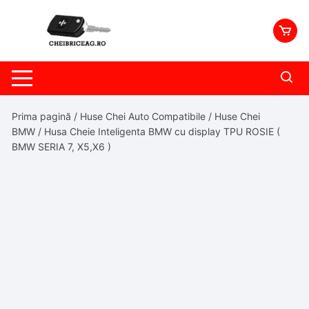
Skip
to
content
Prima pagină
/
Huse Chei Auto Compatibile
/
Huse Chei
BMW
/ Husa Cheie Inteligenta BMW cu display TPU ROSIE (
BMW SERIA 7, X5,X6 )