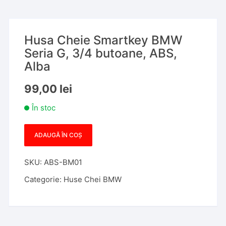
Husa Cheie Smartkey BMW
Seria G, 3/4 butoane, ABS,
Alba
99,00
lei
În stoc
ADAUGĂ ÎN COȘ
Cantitate
Husa
SKU:
ABS-BM01
Cheie
Smartkey
Categorie:
Huse Chei BMW
BMW
Seria
G,
3/4