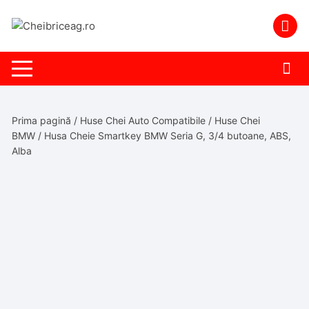
Skip
to
content
Prima pagină
/
Huse Chei Auto Compatibile
/
Huse Chei
BMW
/ Husa Cheie Smartkey BMW Seria G, 3/4 butoane, ABS,
Alba